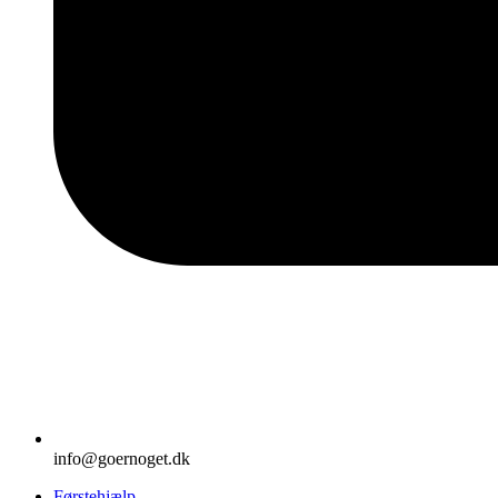
info@goernoget.dk
Førstehjælp