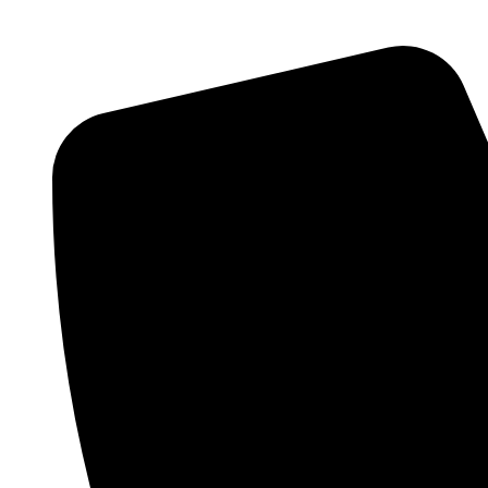
Videre
til
indhold