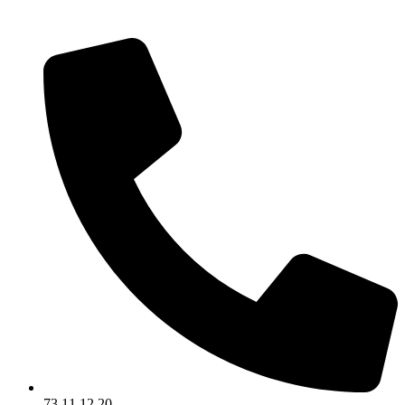
Videre
til
indhold
73 11 12 20