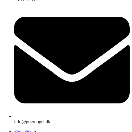
info@goernoget.dk
Førstehjælp