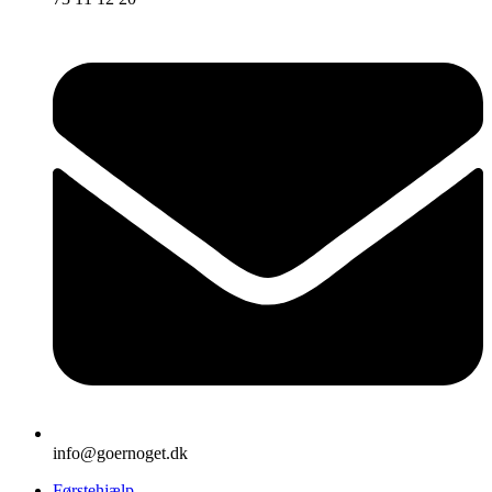
info@goernoget.dk
Førstehjælp