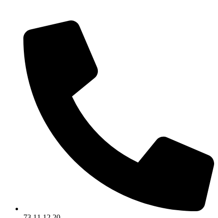
Videre
til
indhold
73 11 12 20