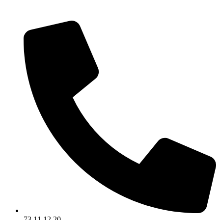
Videre
til
indhold
73 11 12 20