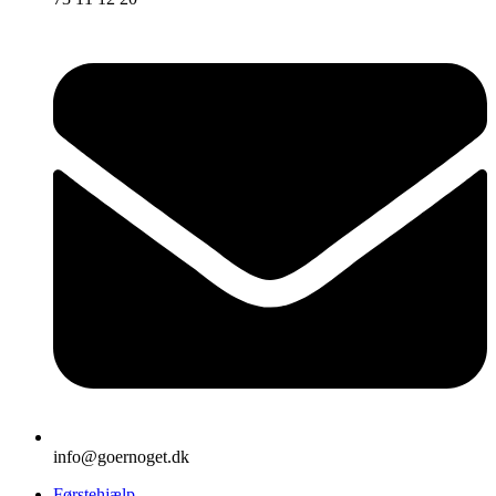
info@goernoget.dk
Førstehjælp