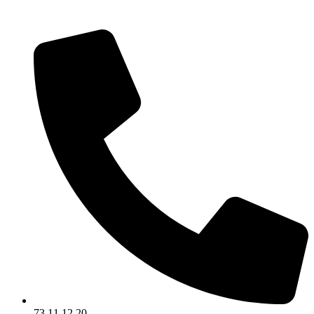
Videre
til
indhold
73 11 12 20