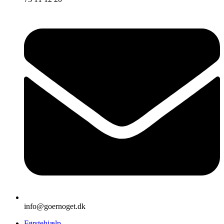
info@goernoget.dk
Førstehjælp