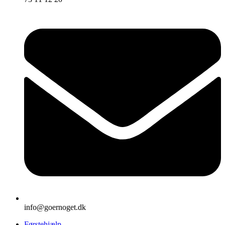
info@goernoget.dk
Førstehjælp