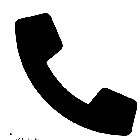
Videre
til
indhold
73 11 12 20