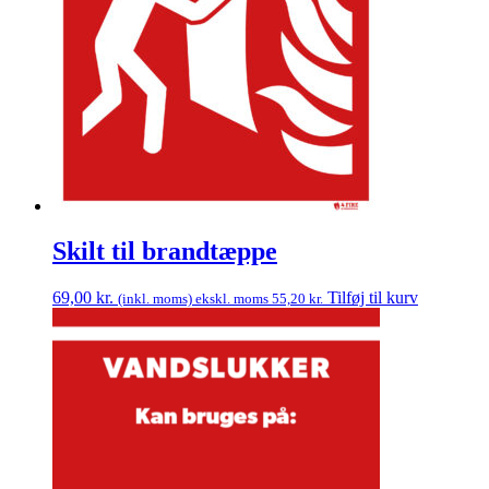
Skilt til brandtæppe
69,00
kr.
Tilføj til kurv
(inkl. moms) ekskl. moms
55,20
kr.