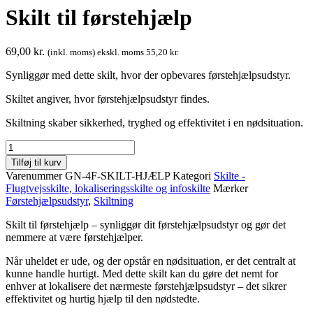
Skilt til førstehjælp
69,00
kr.
(inkl. moms) ekskl. moms
55,20
kr.
Synliggør med dette skilt, hvor der opbevares førstehjælpsudstyr.
Skiltet angiver, hvor førstehjælpsudstyr findes.
Skiltning skaber sikkerhed, tryghed og effektivitet i en nødsituation.
Skilt
til
Tilføj til kurv
førstehjælp
Varenummer
GN-4F-SKILT-HJÆLP
Kategori
Skilte -
antal
Flugtvejsskilte, lokaliseringsskilte og infoskilte
Mærker
Førstehjælpsudstyr
,
Skiltning
Skilt til førstehjælp – synliggør dit førstehjælpsudstyr og gør det
nemmere at være førstehjælper.
Når uheldet er ude, og der opstår en nødsituation, er det centralt at
kunne handle hurtigt. Med dette skilt kan du gøre det nemt for
enhver at lokalisere det nærmeste førstehjælpsudstyr – det sikrer
effektivitet og hurtig hjælp til den nødstedte.