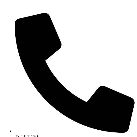
Videre
til
indhold
73 11 12 20