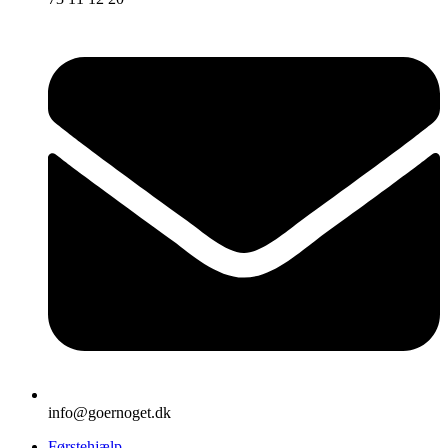
info@goernoget.dk
Førstehjælp