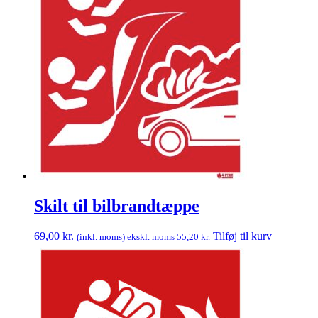
Skilt til bilbrandtæppe
69,00
kr.
Tilføj til kurv
(inkl. moms) ekskl. moms
55,20
kr.