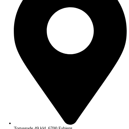
Torvegade 49 kld, 6700 Esbjerg