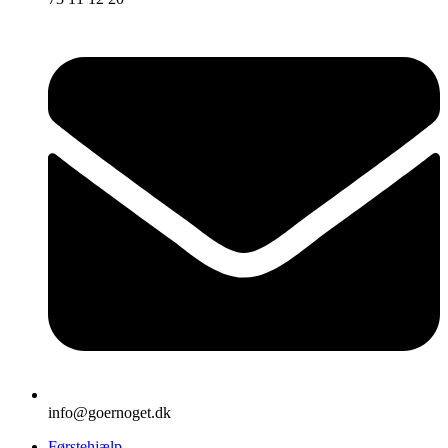
info@goernoget.dk
Førstehjælp