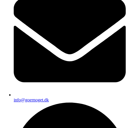
info@goernoget.dk