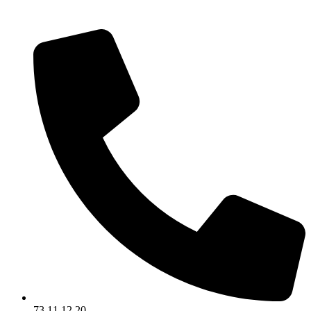
Videre
til
indhold
73 11 12 20